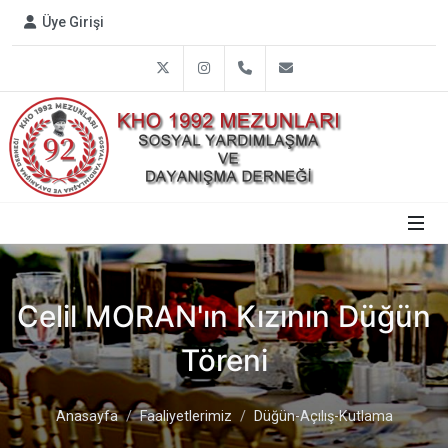
Üye Girişi
Twitter
Instagram
0312 809 1792
info@harbiye1992.or
Celil MORAN'ın Kızının Düğün
Töreni
Anasayfa
Faaliyetlerimiz
Düğün-Açılış-Kutlama