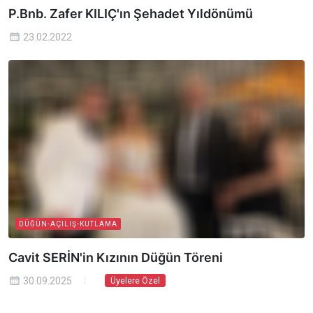
P.Bnb. Zafer KILIÇ'ın Şehadet Yıldönümü
23.02.2022
DÜĞÜN-AÇILIŞ-KUTLAMA
Cavit SERİN'in Kızının Düğün Töreni
30.09.2025
Üyelere Özel