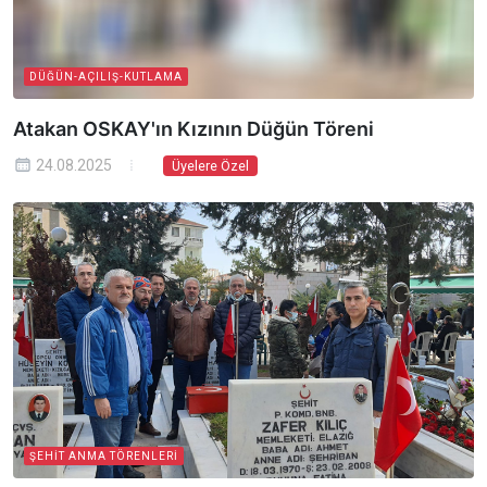
DÜĞÜN-AÇILIŞ-KUTLAMA
Atakan OSKAY'ın Kızının Düğün Töreni
24.08.2025
Üyelere Özel
ŞEHIT ANMA TÖRENLERI