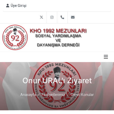
Üye Girişi
Twitter
Instagram
0312 809 1792
info@harbiye1992.or
Onur URAL'ı Ziyaret
Anasayfa
Faaliyetlerimiz
Genel Konular