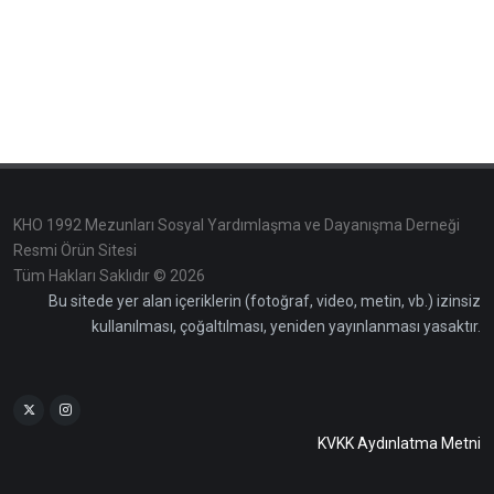
KHO 1992 Mezunları Sosyal Yardımlaşma ve Dayanışma Derneği
Resmi Örün Sitesi
Tüm Hakları Saklıdır © 2026
Bu sitede yer alan içeriklerin (fotoğraf, video, metin, vb.) izinsiz
kullanılması, çoğaltılması, yeniden yayınlanması yasaktır.
KVKK Aydınlatma Metni